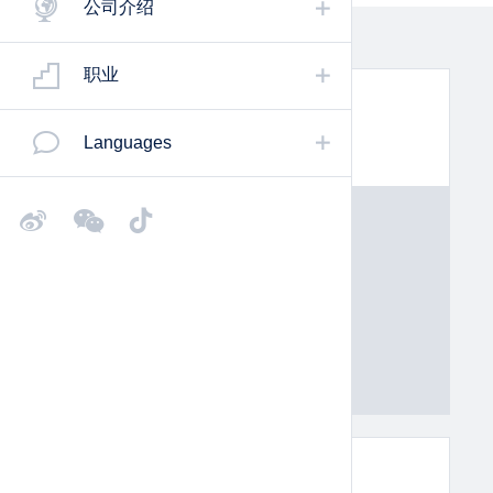
公司介绍
职业
纸箱裁切机PAQTEQ C-250
Languages
每个包装都如同一件定制的西装
纸箱封箱机PAQTEQ S-200