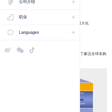
我们全球供应商的专业知识。
公司介绍
豪迈集团的战略采购带有以下的核心目标：
职业
通过开发全球商品类别战略建立协同效应最大化
Languages
通过供应商的早期整合利用采购潜力
在全球采购市场上利用采购潜力
商品管理，高级采购和全球采购三大支柱构成了豪迈全球采购
的全面基础：