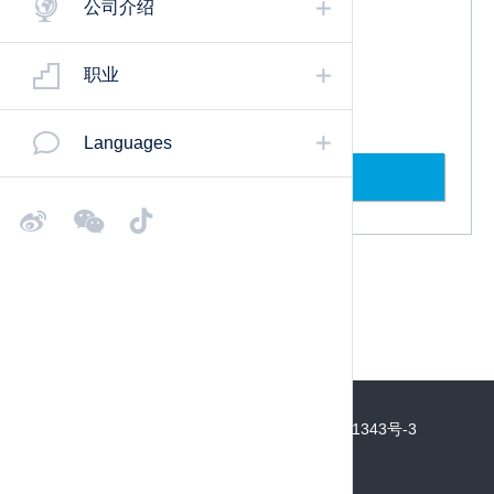
公司介绍
豪迈中国 HOMAG CHINA
400 920 8899
职业
marketing-chn@homag.com
Languages
联系我们
©2022 Copyright HOMAG Group
沪ICP备18011343号-3
网站访问统计:第35210213位