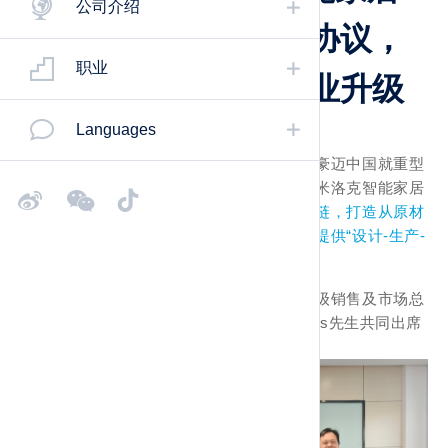
公司介绍
与豪迈中国签署合作协议，
职业
智能封边技术赋能产业升级
Languages
近日，山东米洛克智能家居科技有限公司与豪迈中国就重型
窄板封边机设备的引入成功举行签约仪式。米洛克智能家居
将通过此次合作，
进一步整合国际优质供应链，打造从原材
料到成品的全链条品质管控体系，为消费者提供“设计-生产-
交付”一站式服务
。
米洛克智能家居总经理王书建，豪迈中国高级销售及市场总
监景文全先生、解决方案部总监
Philipp
Albus先生共同出席
了本次合作签约仪式。